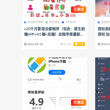
已测试
亲测推荐源码
亲测源码
手机软件
亲测源
v20千月影视全套程序（包含：原生前
授权系
端APP+H5端+后端）此程序是最新美
授权 
化的UI
2022-09-18
8.33K
388
2022-
已测试