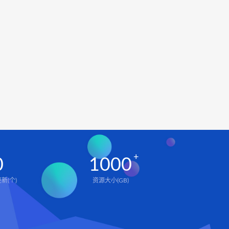
0
1000
新(个)
资源大小(GB)
在
线
客