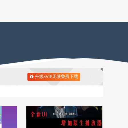
升级SVIP无限免费下载