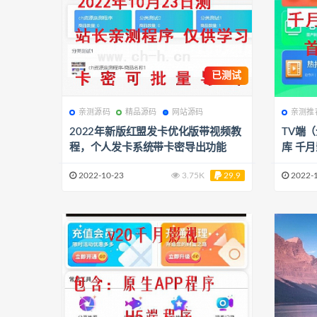
已测试
亲测源码
精品源码
网站源码
亲测推
2022年新版红盟发卡优化版带视频教
TV端
程，个人发卡系统带卡密导出功能
库 千月影视账号密码登录TV版APP
（数据
2022-10-23
3.75K
29.9
2022-