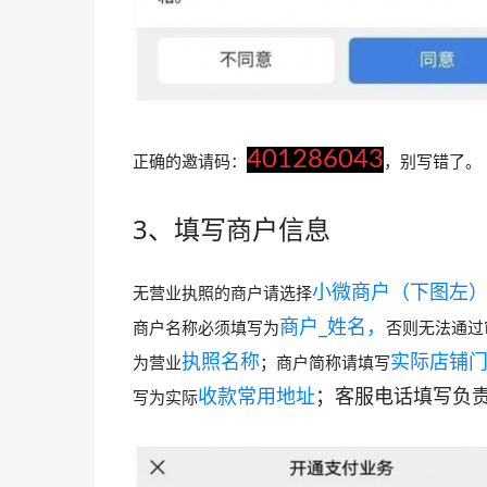
401286043
正确的邀请码：
，别写错了。
3、填写商户信息
小微商户（下图左
无营业执照的商户请选择
商户_姓名，
商户名称必须填写为
否则无法通过
执照名称
实际店铺
为
营业
；商户简称请填写
收款常用地址
；客服电话填写负
写为
实际