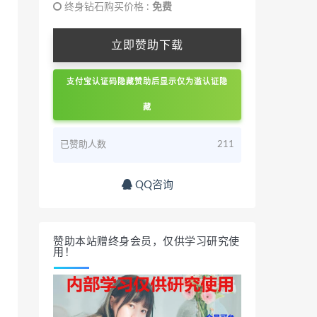
终身钻石购买价格 :
免费
立即赞助下载
支付宝认证码隐藏赞助后显示仅为滥认证隐
藏
已赞助人数
211
QQ咨询
赞助本站赠终身会员，仅供学习研究使
用！