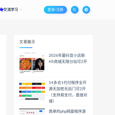
交流学习
登录/注册
文章展示
2026年最抖音小店新
H5商城无限分站可2开
14多合1代付程序全开
源无加密无后门可2开
（支持易支付，直接对
接）
简单的php网盘程序源