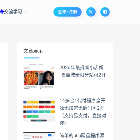
交流学习
登录/注册
文章展示
2026年最抖音小店新
H5商城无限分站可2开
14多合1代付程序全开
源无加密无后门可2开
（支持易支付，直接对
接）
简单的php网盘程序源