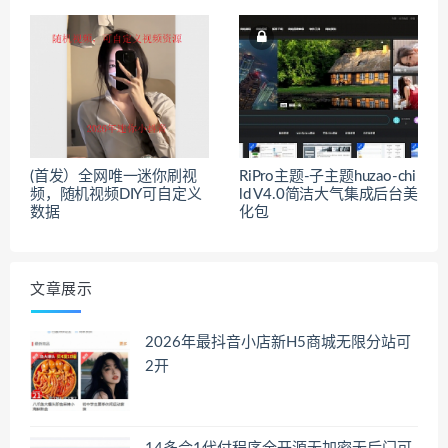
(首发）全网唯一迷你刷视
RiPro主题-子主题huzao-chi
频，随机视频DIY可自定义
ld V4.0简洁大气集成后台美
数据
化包
文章展示
2026年最抖音小店新H5商城无限分站可
2开