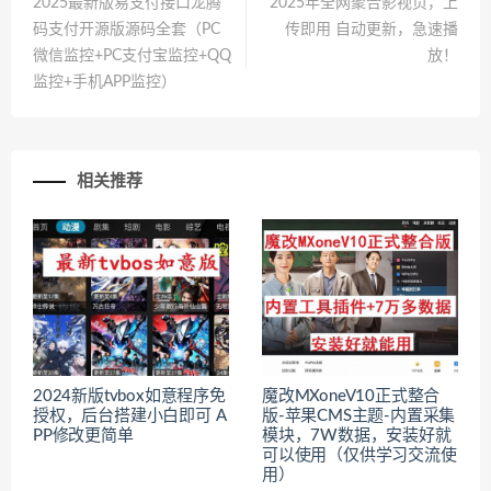
2025最新版易支付接口龙腾
2025年全网聚合影视页，上
码支付开源版源码全套（PC
传即用 自动更新，急速播
微信监控+PC支付宝监控+QQ
放！
监控+手机APP监控）
相关推荐
2024新版tvbox如意程序免
魔改MXoneV10正式整合
授权，后台搭建小白即可 A
版-苹果CMS主题-内置采集
PP修改更简单
模块，7W数据，安装好就
可以使用（仅供学习交流使
用）