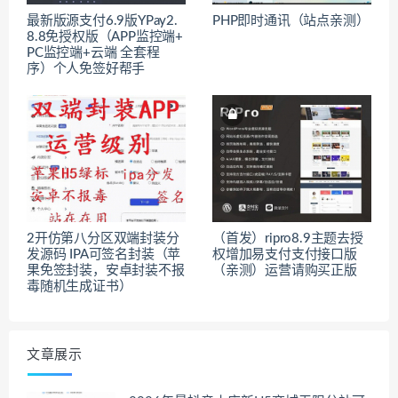
最新版源支付6.9版YPay2.
PHP即时通讯（站点亲测）
8.8免授权版（APP监控端+
PC监控端+云端 全套程
序）个人免签好帮手
2开仿第八分区双端封装分
（首发）ripro8.9主题去授
发源码 IPA可签名封装（苹
权增加易支付支付接口版
果免签封装，安卓封装不报
（亲测）运营请购买正版
毒随机生成证书）
文章展示