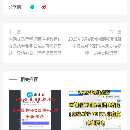
分享到：
上一篇
下一篇
内网穿透远程桌面连接教程！
2025年5月鸽哒IM即时通讯原
穿透站为免费公益站可搭建网
生双端APP源码(亲测支持视
站，异地办公，远程桌面等等
频，支持实时语音）
相关推荐