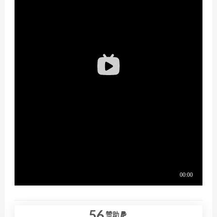
56
赞助