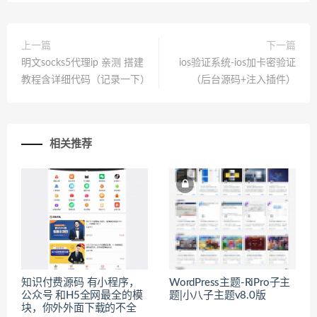
上一篇
下一篇
明文socks5代理ip 亲测 搭建
ios验证系统-ios加卡密验证
教程含详细代码（记录一下）
（后台源码+注入插件）
相关推荐
知识付费源码 有小程序，
WordPress主题-RiPro子主
公众号 和H5全网最全的模
题|小八子主题v8.0版
块，你外外面下载的不全