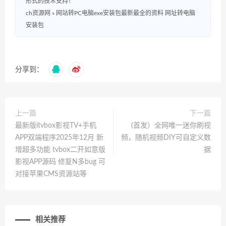
形式的技术支持！
ch资源网
»
网站转PC电脑exe安装包最新最全的资料 网址转电脑
安装包
分享到：
上一篇
下一篇
最新版itvbox影视TV+手机
(首发）全网唯一迷你刷视
APP双端程序2025年12月 新
频，随机视频DIY可自定义数
增超多功能 tvbox二开如意版
据
影视APP源码 修复N多bug 可
对接苹果CMS资源站等
相关推荐