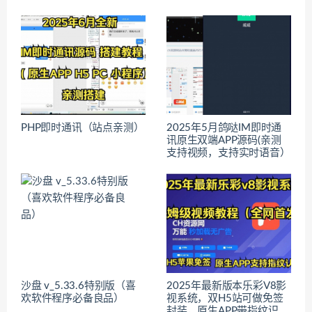
PHP即时通讯（站点亲测）
2025年5月鸽哒IM即时通
讯原生双端APP源码(亲测
支持视频，支持实时语音）
沙盘 v_5.33.6特别版（喜
2025年最新版本乐彩V8影
欢软件程序必备良品）
视系统，双H5站可做免签
封装，原生APP带指纹识