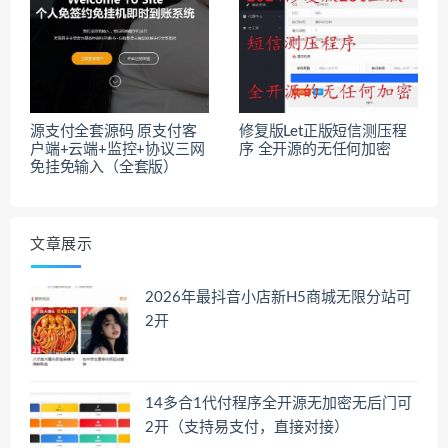
源支付全套源码 原支付客
修复版Let正版短信测压程
户端+云端+监控+协议三网
序 全开源的无任何加密
免挂免输入（全套版）
文章展示
2026年最抖音小店新H5商城无限分站可
2开
14多合1代付程序全开源无加密无后门可
2开（支持易支付，直接对接）