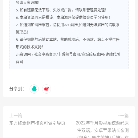
务请大家谅解！
5. 如有链接无法下载、失效或广告，请联系管理员处理！
6. 本站资源价只是摆设，本站源码仅提供给会员学习使用！
7. 如遇到加密压缩包，请使用360解压,如遇到无法解压的请联系
管理员！
8. 请仔细斟酌后赞助本站，赞助成功后，不退款，站点不提供任
形式的技术支持！
ch资源网
»
社交电商官网/卡盟租号官网/商城陪玩官网/建站代刷
官网
分享到：
上一篇
下一篇
东方终焉组审核页可做引导页
2022年千月影视系统源码原
生双端，安卓苹果站长亲测