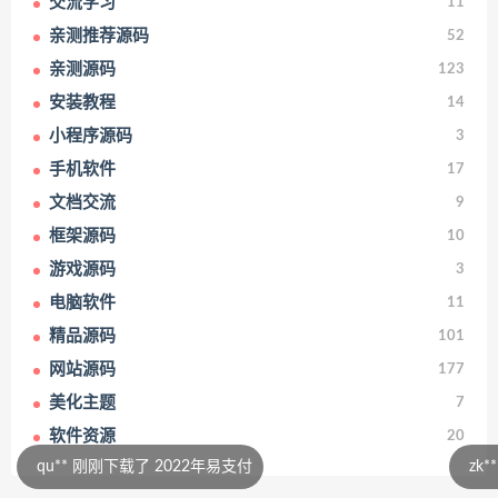
交流学习
11
亲测推荐源码
52
亲测源码
123
安装教程
14
小程序源码
3
手机软件
17
文档交流
9
框架源码
10
游戏源码
3
电脑软件
11
精品源码
101
网站源码
177
美化主题
7
软件资源
20
了 2022年易支付
zk** 刚刚下载了