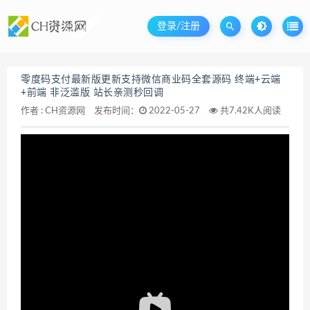
登录/注册
零度码支付最新版更新支持微信商业码全套源码 终端+云端
+前端 非泛滥版 站长亲测秒回调
作者 :
CH资源网
发布时间：
2022-05-27
共7.42K人阅读