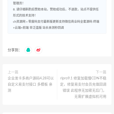
管理员！
8. 请仔细斟酌后赞助本站，赞助成功后，不退款，站点不提供任
形式的技术支持！
ch资源网
»
零度码支付最新版更新支持微信商业码全套源码 终端
+云端+前端 非泛滥版 站长亲测秒回调
分享到：
上一篇
下一篇
企业发卡多商户源码4.28可以
ripro9.1 修复加载慢CDN不稳
自定义易支付接口 多模板 亲
定，修复易支付会员充值回调
测
错误 此程序无加密无后门，
无需扩展虚拟机可用