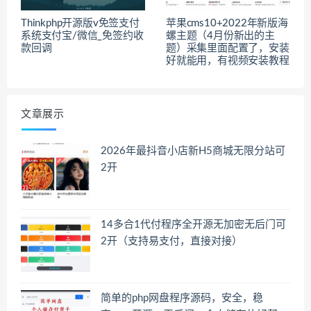
Thinkphp开源版v免签支付
苹果cms10+2022年新版海
系统支付宝/微信_免签约收
螺主题（4月份新出的主
款回调
题）采集里面配置了，安装
好就能用，有视频安装教程
文章展示
2026年最抖音小店新H5商城无限分站可
2开
14多合1代付程序全开源无加密无后门可
2开（支持易支付，直接对接）
简单的php网盘程序源码，安全，稳