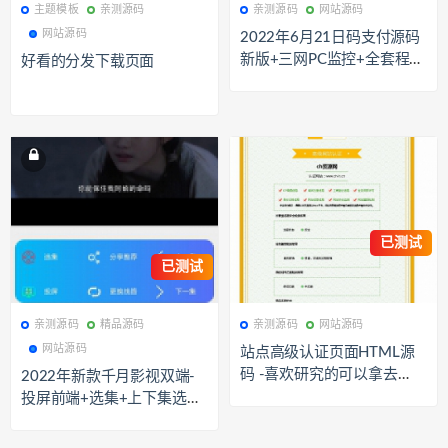
主题模板
亲测源码
亲测源码
网站源码
网站源码
2022年6月21日码支付源码
新版+三网PC监控+全套程序
好看的分发下载页面
+多套首页+易支付接口+视
频教程
已测试
已测试
亲测源码
精品源码
亲测源码
网站源码
网站源码
站点高级认证页面HTML源
码 -喜欢研究的可以拿去
2022年新款千月影视双端-
玩！
投屏前端+选集+上下集选集
（上下集无需付费模块支
持，直接使用）