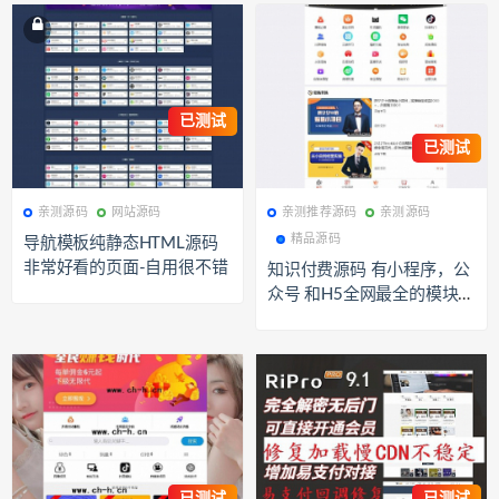
已测试
已测试
亲测源码
网站源码
亲测推荐源码
亲测源码
精品源码
导航模板纯静态HTML源码
非常好看的页面-自用很不错
知识付费源码 有小程序，公
众号 和H5全网最全的模块，
你外外面下载的不全
已测试
已测试