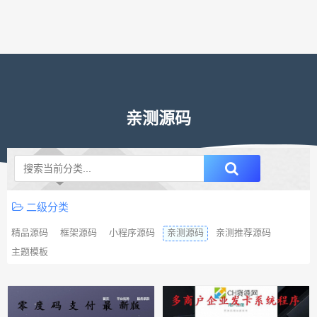
亲测源码
升级SVIP无限免费下载
二级分类
精品源码
框架源码
小程序源码
亲测源码
亲测推荐源码
主题模板