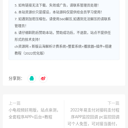
5. 如有链接无法下载、失效或广告，请联系管理员处理！
6. 本站资源价只是摆设，本站源码仅提供给会员学习使用！
7. 如遇到加密压缩包，请使用360解压,如遇到无法解压的请联系
管理员！
8. 请仔细斟酌后赞助本站，赞助成功后，不退款，站点不提供任
形式的技术支持！
ch资源网
»
新版云海解析计费系统+整套系统+播放器+插件+搭建
教程（2022优化版）
分享到：
上一篇
下一篇
小龟视频好用版，站点亲测，
2022年易支付对接码支付程
全套程序APP+后台+教程
序APP监控回调 pc监控回调
可个人免签，可对接当面付，