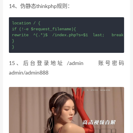
14、伪静态thinkphp规则：
location / {

if (!-e $request_filename){

rewrite  ^(.*)$  /index.php?s=$1  last;   break;

}

}
15、后台登录地址
/admin 账号密码
admin/admin888