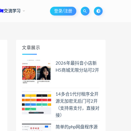
交流学习
登录/注册
文章展示
2026年最抖音小店新
H5商城无限分站可2开
14多合1代付程序全开
源无加密无后门可2开
（支持易支付，直接对
接）
简单的php网盘程序源