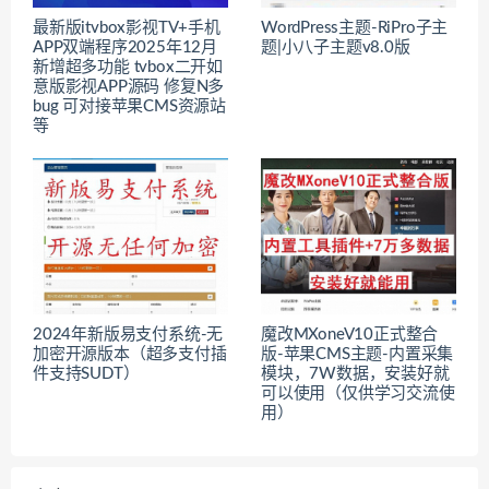
最新版itvbox影视TV+手机
WordPress主题-RiPro子主
APP双端程序2025年12月
题|小八子主题v8.0版
新增超多功能 tvbox二开如
意版影视APP源码 修复N多
bug 可对接苹果CMS资源站
等
2024年新版易支付系统-无
魔改MXoneV10正式整合
加密开源版本（超多支付插
版-苹果CMS主题-内置采集
件支持SUDT）
模块，7W数据，安装好就
可以使用（仅供学习交流使
用）