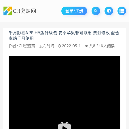
登录/注册
千月影视APP H5版升级包 安卓苹果都可以用 亲测修改 配合
本站千月使用
作者 :
CH资源网
发布时间：
2022-05-1
共8.24K人阅读