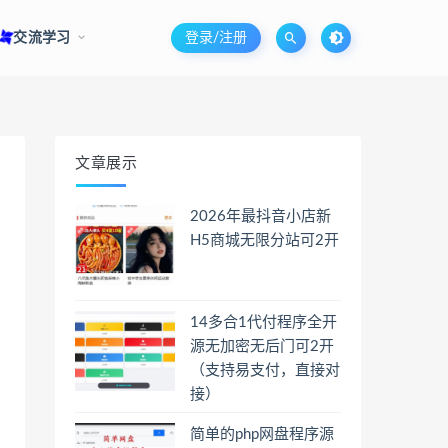
交流学习
登录/注册
文章展示
2026年最抖音小店新
H5商城无限分站可2开
14多合1代付程序全开
源无加密无后门可2开
（支持易支付，直接对
接）
简单的php网盘程序源