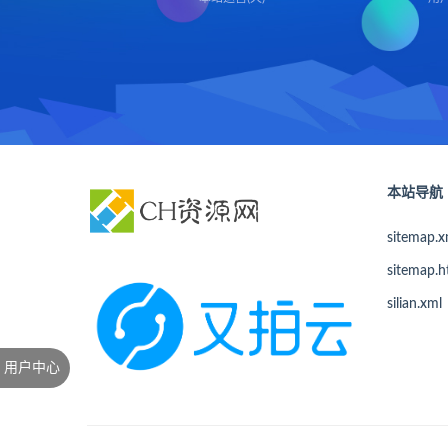
本站导航
sitemap.x
sitemap.h
silian.xml