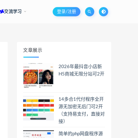
交流学习
登录/注册
文章展示
2026年最抖音小店新
H5商城无限分站可2开
14多合1代付程序全开
源无加密无后门可2开
（支持易支付，直接对
接）
简单的php网盘程序源