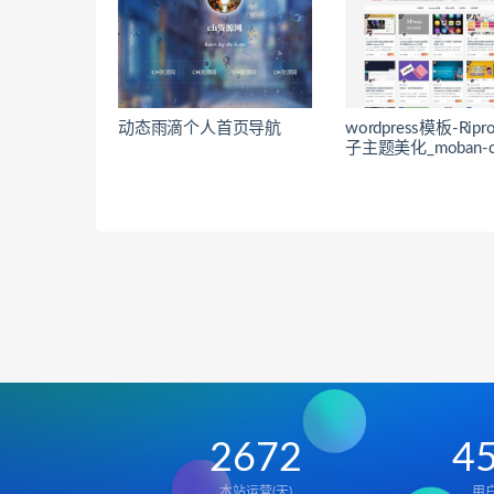
动态雨滴个人首页导航
wordpress模板-Rip
子主题美化_moban-ch
2672
4
本站运营(天)
用