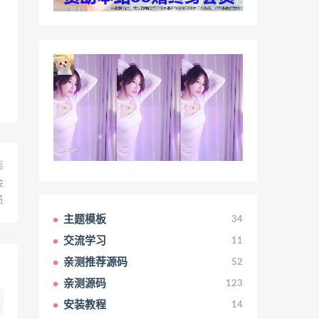
篇
会
员
主题模板
34
交流学习
11
亲测推荐源码
52
亲测源码
123
安装教程
14