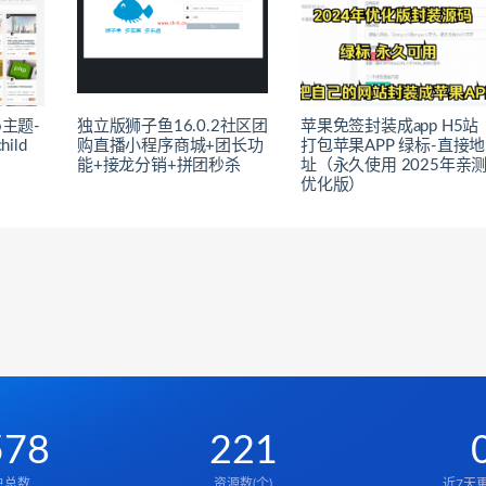
ro主题-
独立版狮子鱼16.0.2社区团
苹果免签封装成app H5站
ild
购直播小程序商城+团长功
打包苹果APP 绿标-直接地
能+接龙分销+拼团秒杀
址（永久使用 2025年亲
优化版）
578
221
户总数
资源数(个)
近7天更