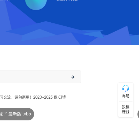
在
线
客
服
联
系
Q:49
直
接
说
出
您
客服
流，请勿商用！2020~2025 豫ICP备
的
需
投稿
赚钱
求！
aa*
切
记！
带
上