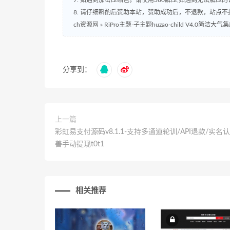
8. 请仔细斟酌后赞助本站，赞助成功后，不退款，站点
ch资源网
»
RiPro主题-子主题huzao-child V4.0简洁
分享到：
上一篇
彩虹易支付源码v8.1.1-支持多通道轮训/API退款/实名
善手动提现t0t1
相关推荐