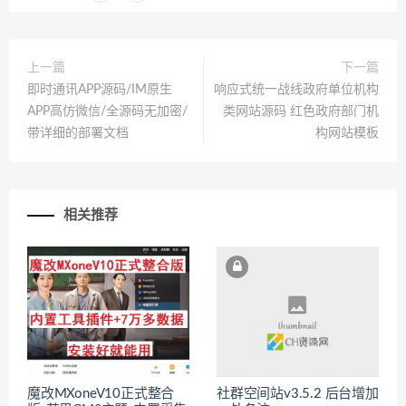
上一篇
下一篇
即时通讯APP源码/IM原生
响应式统一战线政府单位机构
APP高仿微信/全源码无加密/
类网站源码 红色政府部门机
带详细的部署文档
构网站模板
相关推荐
魔改MXoneV10正式整合
社群空间站v3.5.2 后台增加