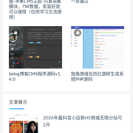
版-苹果CMS主题-内置采集
一处备注
模块，7W数据，安装好就
可以使用（仅供学习交流使
用）
belog博客CMS程序源码v1.
独角兽域名防红跳转生成系
4.0
统PHP源码
文章展示
2026年最抖音小店新H5商城无限分站可
2开