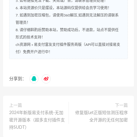
5. 如有链接无法下载、失效或广告，请联系管理员处理！
6. 本站资源价只是摆设，本站源码仅提供给会员学习使用！
7. 如遇到加密压缩包，请使用360解压,如遇到无法解压的请联系
管理员！
8. 请仔细斟酌后赞助本站，赞助成功后，不退款，站点不提供任
形式的技术支持！
ch资源网
»
易支付富友支付插件服务商版（API可以直接对接易支
付）免费开户进行中！
分享到：
上一篇
下一篇
2024年新版易支付系统-无加
修复版Let正版短信测压程序
密开源版本（超多支付插件支
全开源的无任何加密
持SUDT）